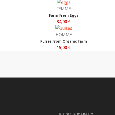
FEMME
Farm Fresh Eggs
34,00
€
HOMME
Pulses From Organic Farm
15,00
€
te
Quick Links
Visitez le magasin