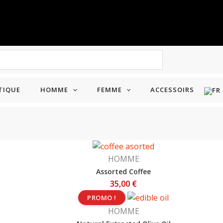
TIQUE
HOMME
FEMME
ACCESSOIRS
HOMME
Assorted Coffee
35,00
€
Le
Le
PROMO !
prix
prix
HOMME
initial
actuel