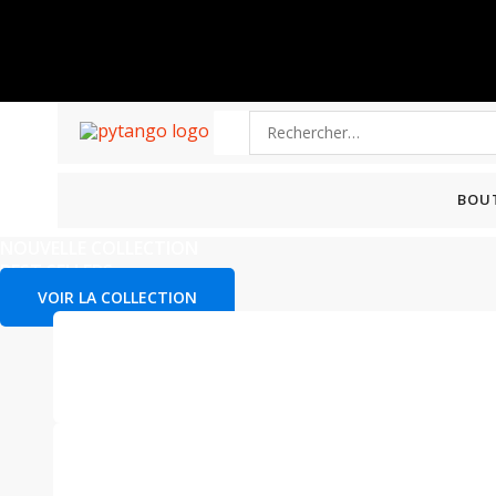
Aller
Cart
au
Total:
contenu
Rechercher :
BOU
NOUVELLE COLLECTION
BEST SELLERS
VOIR LA COLLECTION