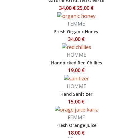
Natural Extracted Olive Oil
était :
est :
34,00
€
25,00
€
34,00 €.
25,00 €.
FEMME
Fresh Organic Honey
34,00
€
HOMME
Handpicked Red Chillies
19,00
€
HOMME
Hand Sanitizer
15,00
€
FEMME
Fresh Orange Juice
18,00
€