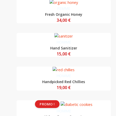
FEMME
Fresh Organic Honey
34,00
€
HOMME
Hand Sanitizer
15,00
€
HOMME
Handpicked Red Chillies
19,00
€
Le
Le
PROMO !
prix
prix
HOMME
initial
actuel