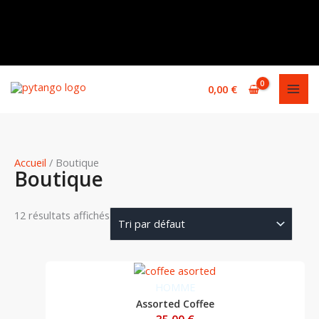
Aller
Cart
au
Total:
contenu
0,00
€
Accueil
/ Boutique
Boutique
12 résultats affichés
HOMME
Assorted Coffee