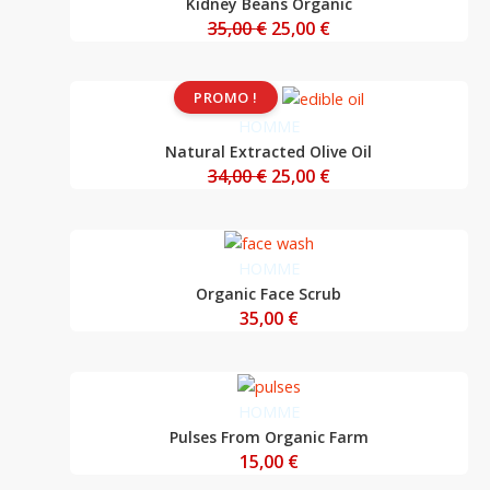
Kidney Beans Organic
était :
est :
35,00
€
25,00
€
35,00 €.
25,00 €.
Le
Le
PROMO !
prix
prix
HOMME
initial
actuel
Natural Extracted Olive Oil
était :
est :
34,00
€
25,00
€
34,00 €.
25,00 €.
HOMME
Organic Face Scrub
35,00
€
HOMME
Pulses From Organic Farm
15,00
€