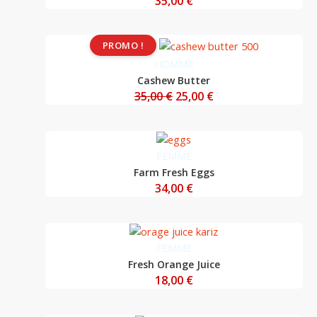
35,00
€
Le
Le
PROMO !
prix
prix
HOMME
initial
actuel
Cashew Butter
était :
est :
35,00
€
25,00
€
35,00 €.
25,00 €.
FEMME
Farm Fresh Eggs
34,00
€
FEMME
Fresh Orange Juice
18,00
€